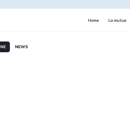
Home
La mutua
NE
NEWS