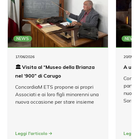
NEWS
NEWS
17/06/2026
20/05/20
🏛️ Visita al “Museo della Brianza
A un p
nel ‘900” di Carugo
Concor
parteci
ConcordiaM ETS propone ai propri
nuovo 
Associati e ai loro figli minorenni una
Sorma
nuova occasione per stare insieme
Leggi l'articolo
Leggi l