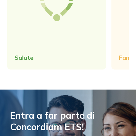
Salute
Famig
Entra a far parte di
Concordiam ETS!